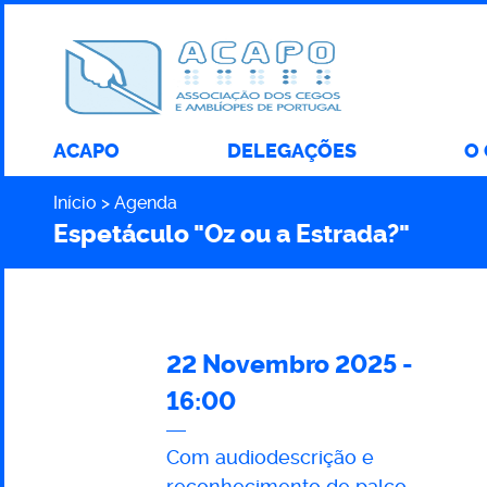
ACAPO
DELEGAÇÕES
O
Início
Agenda
Caminho
Espetáculo "Oz ou a Estrada?"
22 Novembro 2025 -
Espetáculo
16:00
"Oz
Com audiodescrição e
reconhecimento de palco