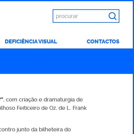
Introduza
as
suas
palavras
DEFICIÊNCIA VISUAL
CONTACTOS
chave
?"
, com criação e dramaturgia de
ilhoso Feiticeiro de Oz, de L. Frank
ntro junto da bilheteira do