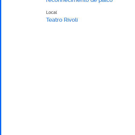
ou
Local
Teatro Rivoli
a
Estrada?"