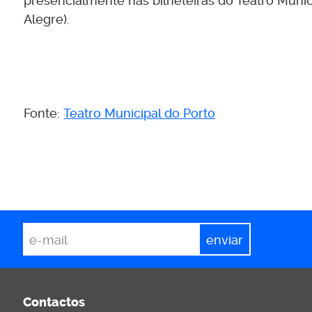
presencialmente nas bilheteiras do Teatro Munic
Alegre).
Fonte:
Teatro Municipal do Porto
*
Email
Contactos