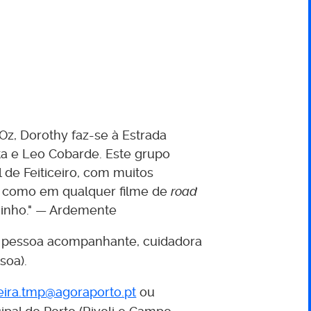
Oz, Dorothy faz-se à Estrada
a e Leo Cobarde. Este grupo
 de Feiticeiro, com muitos
r: como em qualquer filme de
road
minho." — Ardemente
 1 pessoa acompanhante, cuidadora
soa).
teira.tmp@agoraporto.pt
ou