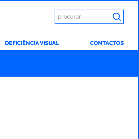
Introduza
as
suas
palavras
DEFICIÊNCIA VISUAL
CONTACTOS
chave