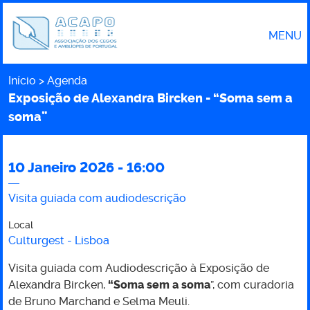
MENU
Início
Agenda
Caminho
Exposição de Alexandra Bircken - “Soma sem a
soma”
10 Janeiro 2026 - 16:00
Exposição
Visita guiada com audiodescrição
de
Local
Culturgest - Lisboa
Alexandra
Visita guiada com Audiodescrição à Exposição de
Bircken
Alexandra Bircken,
“Soma sem a soma
”, com curadoria
de Bruno Marchand e Selma Meuli.