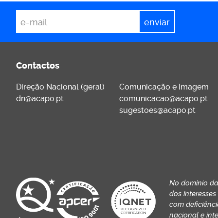
*
Email
Contactos
Direção Nacional (geral)
Comunicação e Imagem
dn@acapo.pt
comunicacao@acapo.pt
sugestoes@acapo.pt
No domínio da
dos interesses
com deficiência
nacional e int