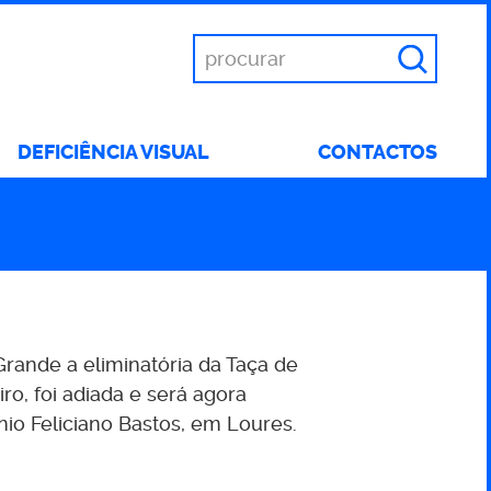
Introduza
as
suas
palavras
DEFICIÊNCIA VISUAL
CONTACTOS
chave
rande a eliminatória da Taça de
ro, foi adiada e será agora
ónio Feliciano Bastos, em Loures.