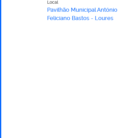
Local
Taça
Pavilhão Municipal António
Feliciano Bastos - Loures
de
Portugal
TRVPro
-
1.ª
Eliminatória