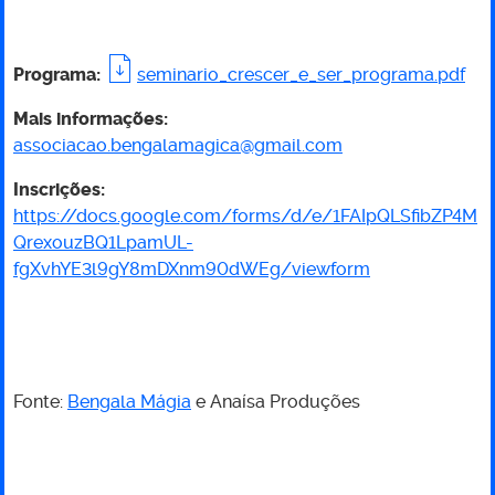
com
cegueira
Programa:
seminario_crescer_e_ser_programa.pdf
e
Mais informações:
associacao.bengalamagica@gmail.com
baixa
Inscrições:
https://docs.google.com/forms/d/e/1FAIpQLSfibZP4M
visão:
QrexouzBQ1LpamUL-
fgXvhYE3l9gY8mDXnm90dWEg/viewform
Pontos
de
partida”
Fonte:
Bengala Mágia
e Anaísa Produções