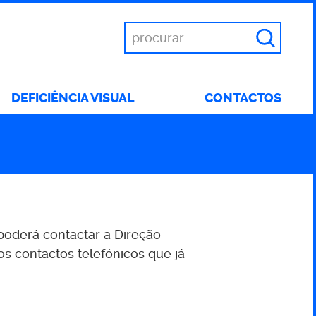
Introduza
as
suas
palavras
DEFICIÊNCIA VISUAL
CONTACTOS
chave
poderá contactar a Direção
s contactos telefónicos que já