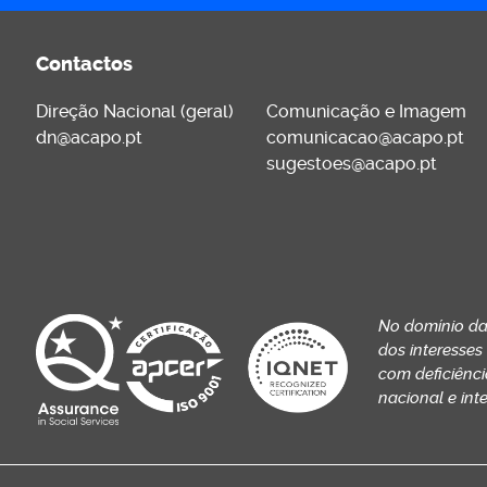
Contactos
Direção Nacional (geral)
Comunicação e Imagem
dn@acapo.pt
comunicacao@acapo.pt
sugestoes@acapo.pt
No domínio da
dos interesses
com deficiência
nacional e int