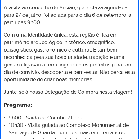
Ansião
A visita ao concelho de Ansião, que estava agendada
para 27 de julho, foi adiada para o dia 6 de setembro, a
-
partir das 9h00.
adiada
Com uma identidade única, esta região é rica em
património arqueológico, histórico, etnográfico,
para
paisagístico, gastronómico e cultural. É também
reconhecida pela sua hospitalidade, tradição e uma
o
genuína ligação à terra, ingredientes perfeitos para um
dia de convívio, descoberta e bem-estar. Não perca esta
dia
oportunidade de criar boas memórias.
6
Junte-se à nossa Delegação de Coimbra nesta viagem!
Programa:
de
9h00 - Saída de Coimbra/Leiria
setembro
10h30 - Visita guiada ao Complexo Monumental de
Santiago da Guarda - um dos mais emblemáticos