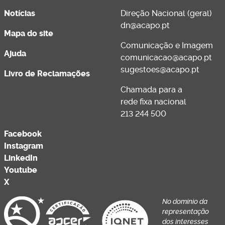
Notícias
Direção Nacional (geral)
dn@acapo.pt
Mapa do site
Comunicação e Imagem
Ajuda
comunicacao@acapo.pt
sugestoes@acapo.pt
Livro de Reclamações
Chamada para a
rede fixa nacional
213 244 500
Facebook
Instagram
LinkedIn
Youtube
X
No domínio da
representação
dos interesses