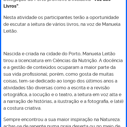
Livros"
.
-
Nesta atividade os participantes terão a oportunidade
2.ª
de escutar a leitura de vários livros, na voz de Manuela
Leitão.
sessão
Nascida e criada na cidade do Porto, Manuela Leitão
tirou a licenciatura em Ciências da Nutrição. A docência
e a gestão de conteúdos ocuparam a maior parte da
sua vida profissional; porém, como gosta de muitas
coisas, tem-se dedicado ao longo dos últimos anos a
atividades tão diversas como a escrita e a revisão
ortográfica, a locução e o teatro, a leitura em voz alta e
a narração de histórias, a ilustração e a fotografia, e (até)
a costura criativa.
Sempre encontrou a sua maior inspiração na Natureza:
achar-se de repente numa praia deserta ou no meio de