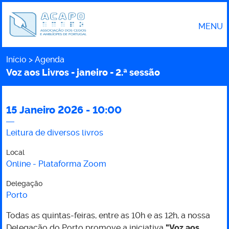
MENU
Início
Agenda
Caminho
Voz aos Livros - janeiro - 2.ª sessão
15 Janeiro 2026 - 10:00
Voz
Leitura de diversos livros
aos
Local
Online - Plataforma Zoom
Livros
Delegação
-
Porto
Todas as quintas-feiras, entre as 10h e as 12h, a nossa
janeiro
Delegação do Porto promove a iniciativa
"Voz aos