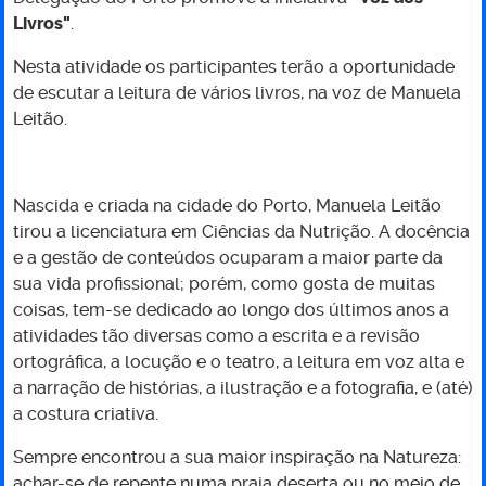
Livros"
.
-
Nesta atividade os participantes terão a oportunidade
1.ª
de escutar a leitura de vários livros, na voz de Manuela
Leitão.
sessão
Nascida e criada na cidade do Porto, Manuela Leitão
tirou a licenciatura em Ciências da Nutrição. A docência
e a gestão de conteúdos ocuparam a maior parte da
sua vida profissional; porém, como gosta de muitas
coisas, tem-se dedicado ao longo dos últimos anos a
atividades tão diversas como a escrita e a revisão
ortográfica, a locução e o teatro, a leitura em voz alta e
a narração de histórias, a ilustração e a fotografia, e (até)
a costura criativa.
Sempre encontrou a sua maior inspiração na Natureza:
achar-se de repente numa praia deserta ou no meio de