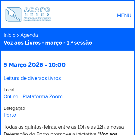
MENU
Início
Agenda
Caminho
Voz aos Livros - março - 1.ª sessão
5 Março 2026 - 10:00
Voz
Leitura de diversos livros
aos
Local
Online - Plataforma Zoom
Livros
Delegação
-
Porto
Todas as quintas-feiras, entre as 10h e as 12h, a nossa
março
Delegação do Porto promove a iniciativa
"Voz aos