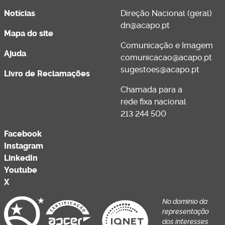
Notícias
Direção Nacional (geral)
dn@acapo.pt
Mapa do site
Comunicação e Imagem
Ajuda
comunicacao@acapo.pt
sugestoes@acapo.pt
Livro de Reclamações
Chamada para a
rede fixa nacional
213 244 500
Facebook
Instagram
LinkedIn
Youtube
X
No domínio da
representação
dos interesses