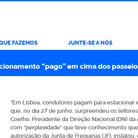
 QUE FAZEMOS
JUNTE-SE A NÓS
cionamento “pago” em cima dos passeio
“Em Lisboa, condutores pagam para estacionar em
que, no dia 27 de junho, surpreendeu os leitores
Coelho, Presidente da Direção Nacional (DN) d
com “perplexidade” que teve conhecimento qu
autorização da Junta de Freguesia (JF), instalo