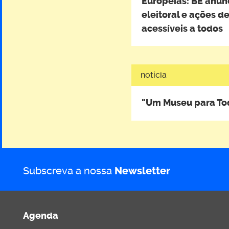
Europeias: BE anun
eleitoral e ações 
acessíveis a todos
notícia
"Um Museu para To
Subscreva a nossa
Newsletter
Agenda