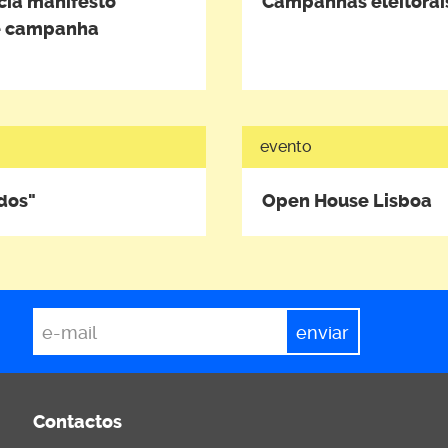
cia manifesto
Campanhas eleitorais
de campanha
evento
dos"
Open House Lisboa
*
Email
Contactos