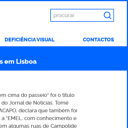
Introduza
as
suas
palavras
DEFICIÊNCIA VISUAL
CONTACTOS
chave
s em Lisboa
 cima do passeio” foi o título
 do Jornal de Notícias. Tomé
a ACAPO, declara que também foi
e a “EMEL, com conhecimento e
u, em algumas ruas de Campolide