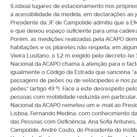
(Lisboa) lugares de estacionamento nos próprios
a acessibilidade da medida, em declarações ao 
Presidente da JF de Campolide admitiu que a 
e que deixou espaço suficiente para uma cadeira
Porém, as medições realizadas pela ACAPO demo
habitações e os pilaretes não respeita, em al
Vieira Lusitano, o 1,2 m exigido pelo decreto-le
Nacional da ACAPO chama à atenção para o facto
igualmente o Código da Estrada que sanciona 
passagens de peões ou de velocípedes e nos p
peões” (artigo 49.º). Face a este desrespeito pe
pessoas com mobilidade reduzida em particular
Nacional da ACAPO remeteu um e-mail ao Presi
Lisboa, Fernando Medina, com conhecimento da 
das Pessoas com Deficiência, Ana Sofia Antunes,
Campolide, André Couto, do Presidente do Institu