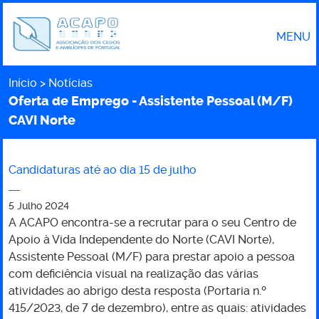
MENU
Início
Notícias
Caminho
Oferta de Emprego - Assistente Pessoal (M/F)
CAVI Norte
Candidaturas até ao dia 15 de julho
Oferta
5 Julho 2024
de
A ACAPO encontra-se a recrutar para o seu Centro de
Apoio à Vida Independente do Norte (CAVI Norte),
Emprego
Assistente Pessoal (M/F) para prestar apoio a pessoa
com deficiência visual na realização das várias
-
atividades ao abrigo desta resposta (Portaria n.º
415/2023, de 7 de dezembro), entre as quais: atividades