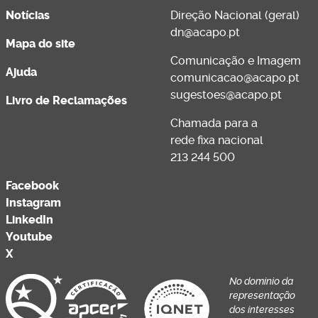
Notícias
Direção Nacional (geral)
dn@acapo.pt
Mapa do site
Comunicação e Imagem
Ajuda
comunicacao@acapo.pt
sugestoes@acapo.pt
Livro de Reclamações
Chamada para a
rede fixa nacional
213 244 500
Facebook
Instagram
LinkedIn
Youtube
X
No domínio da
representação
dos interesses