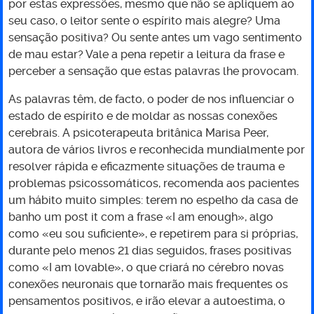
por estas expressões, mesmo que não se apliquem ao
seu caso, o leitor sente o espírito mais alegre? Uma
sensação positiva? Ou sente antes um vago sentimento
de mau estar? Vale a pena repetir a leitura da frase e
perceber a sensação que estas palavras lhe provocam.
As palavras têm, de facto, o poder de nos influenciar o
estado de espírito e de moldar as nossas conexões
cerebrais. A psicoterapeuta britânica Marisa Peer,
autora de vários livros e reconhecida mundialmente por
resolver rápida e eficazmente situações de trauma e
problemas psicossomáticos, recomenda aos pacientes
um hábito muito simples: terem no espelho da casa de
banho um post it com a frase «I am enough», algo
como «eu sou suficiente», e repetirem para si próprias,
durante pelo menos 21 dias seguidos, frases positivas
como «I am lovable», o que criará no cérebro novas
conexões neuronais que tornarão mais frequentes os
pensamentos positivos, e irão elevar a autoestima, o