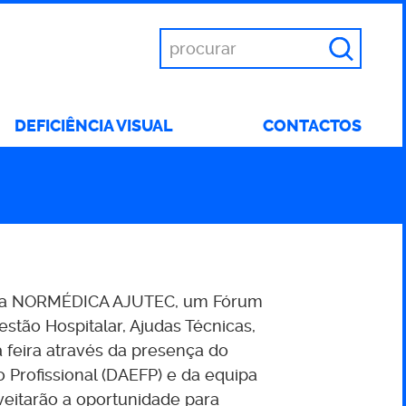
Introduza
as
suas
palavras
DEFICIÊNCIA VISUAL
CONTACTOS
chave
s na NORMÉDICA AJUTEC, um Fórum
stão Hospitalar, Ajudas Técnicas,
a feira através da presença do
rofissional (DAEFP) e da equipa
veitarão a oportunidade para