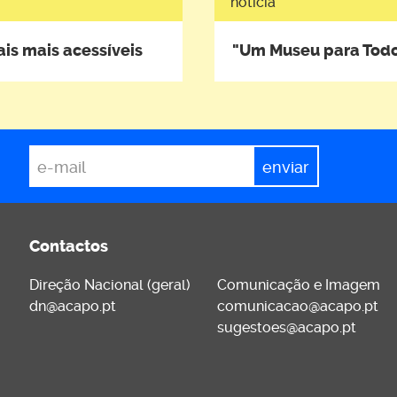
notícia
is mais acessíveis
"Um Museu para Tod
*
Email
Contactos
Direção Nacional (geral)
Comunicação e Imagem
dn@acapo.pt
comunicacao@acapo.pt
sugestoes@acapo.pt