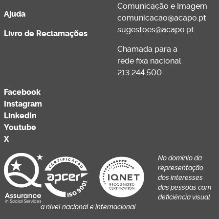
Comunicação e Imagem
Ajuda
comunicacao@acapo.pt
sugestoes@acapo.pt
Livro de Reclamações
Chamada para a
rede fixa nacional
213 244 500
Facebook
Instagram
LinkedIn
Youtube
X
No domínio da
representação
dos interesses
das pessoas com
deficiência visual
a nível nacional e internacional