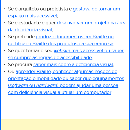
para
Se é arquiteto ou projetista e
gostava de tornar um
a
espaço mais acessível
;
Se é estudante e quer
desenvolver um projeto na área
comunidade
da deficiência visual
;
Se pretende
produzir documentos em Braille
ou
certificar o Braille dos produtos da sua empres
a
;
Se quer tornar o seu
website
mais acessível ou saber
se cumpre as regras de acessibilidade
;
Se procura
saber mais sobre a deficiência visual
;
Ou
aprender Braille, conhecer algumas noções de
orientação e mobilidade ou saber que equipamentos
(
software
ou
hardware
) podem ajudar uma pessoa
com deficiência visual a utiliar um computador
.