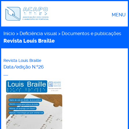
MENU
Início
Deficiência visual
Documentos e publicações
Caminho
Revista Louis Braille
Revista Louis Braille
Data/edição
N.º26
Revista
Louis
Braille