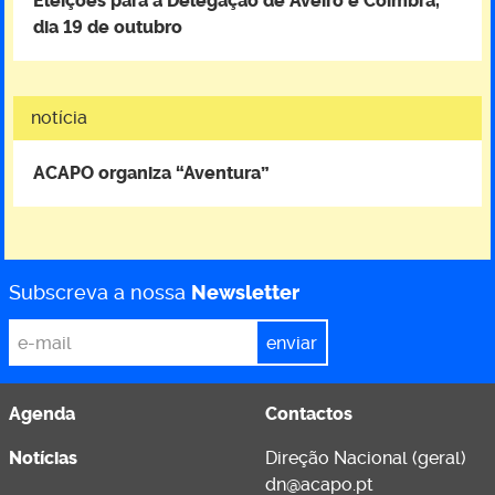
Eleições para a Delegação de Aveiro e Coimbra,
dia 19 de outubro
notícia
ACAPO organiza “Aventura”
Subscreva a nossa
Newsletter
*
Email
Agenda
Contactos
Notícias
Direção Nacional (geral)
dn@acapo.pt